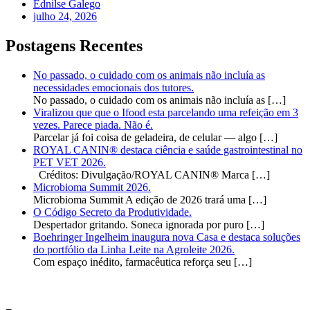
Ednilse Galego
julho 24, 2026
Postagens Recentes
No passado, o cuidado com os animais não incluía as
necessidades emocionais dos tutores.
No passado, o cuidado com os animais não incluía as
[…]
Viralizou que que o Ifood esta parcelando uma refeição em 3
vezes. Parece piada. Não é.
Parcelar já foi coisa de geladeira, de celular — algo
[…]
ROYAL CANIN® destaca ciência e saúde gastrointestinal no
PET VET 2026.
Créditos: Divulgação/ROYAL CANIN® Marca
[…]
Microbioma Summit 2026.
Microbioma Summit A edição de 2026 trará uma
[…]
O Código Secreto da Produtividade.
Despertador gritando. Soneca ignorada por puro
[…]
Boehringer Ingelheim inaugura nova Casa e destaca soluções
do portfólio da Linha Leite na Agroleite 2026.
Com espaço inédito, farmacêutica reforça seu
[…]