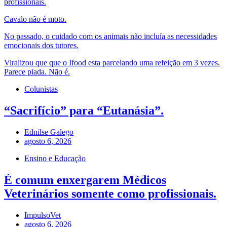
profissionais.
Cavalo não é moto.
No passado, o cuidado com os animais não incluía as necessidades
emocionais dos tutores.
Viralizou que que o Ifood esta parcelando uma refeição em 3 vezes.
Parece piada. Não é.
Colunistas
“Sacrifício” para “Eutanásia”.
Ednilse Galego
agosto 6, 2026
Ensino e Educação
É comum enxergarem Médicos
Veterinários somente como profissionais.
ImpulsoVet
agosto 6, 2026