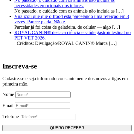
No passado, o cuidado com os animais não incluía as
necessidades emocionais dos tutores.
No passado, o cuidado com os animais não incluía as
[…]
Viralizou que que o Ifood esta parcelando uma refeição em 3
vezes. Parece piada. Não é.
Parcelar já foi coisa de geladeira, de celular — algo
[…]
ROYAL CANIN® destaca ciência e saúde gastrointestinal no
PET VET 2026.
Créditos: Divulgação/ROYAL CANIN® Marca
[…]
Inscreva-se
Cadastre-se e seja informado constantemente dos novos artigos em
primeira mão.
Nome
Email
Telefone