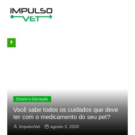
Ir
para
o
conteúdo
Ensino e Educação
Você sabe todos os cuidados que deve
ter com o medicamento do seu pet?
ImpulsoVet
agosto 3, 2026