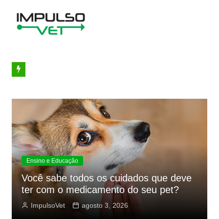
Ir
para
o
conteúdo
Ensino e Educação
Você sabe todos os cuidados que deve
ter com o medicamento do seu pet?
ImpulsoVet
agosto 3, 2026