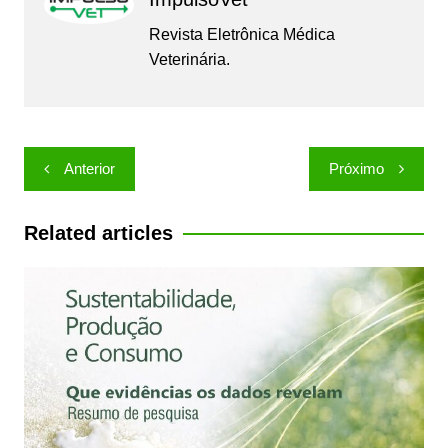
Revista Eletrônica Médica
Veterinária.
Navegação
Anterior
Próximo
de
Post
Related articles