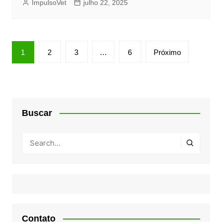
ImpulsoVet
julho 22, 2025
Paginação
1
2
3
…
6
Próximo
de
posts
Buscar
Contato