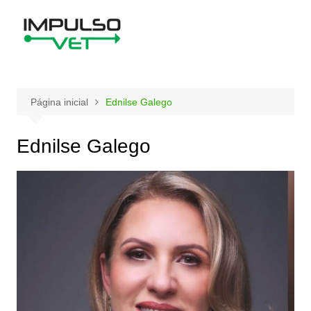
Ir
para
o
conteúdo
Página inicial
Ednilse Galego
Ednilse Galego