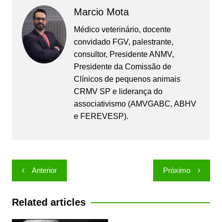
Marcio Mota
Médico veterinário, docente
convidado FGV, palestrante,
consultor, Presidente ANMV,
Presidente da Comissão de
Clínicos de pequenos animais
CRMV SP e liderança do
associativismo (AMVGABC, ABHV
e FEREVESP).
Navegação
Anterior
Próximo
de
Post
Related articles