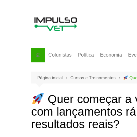
Ir
para
o
conteúdo
Colunistas
Política
Economia
Eve
Página inicial
Cursos e Treinamentos
Quer
Quer começar a v
com lançamentos ráp
resultados reais?