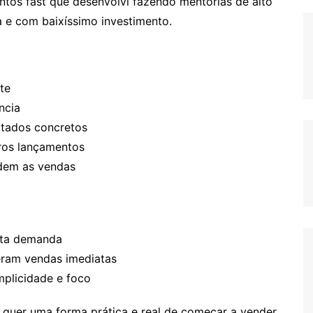
tos fast que desenvolvi fazendo mentorias de alto
a e com baixíssimo investimento.
te
ncia
ltados concretos
iros lançamentos
dem as vendas
alta demanda
eram vendas imediatas
mplicidade e foco
 quer uma forma prática e real de começar a vender