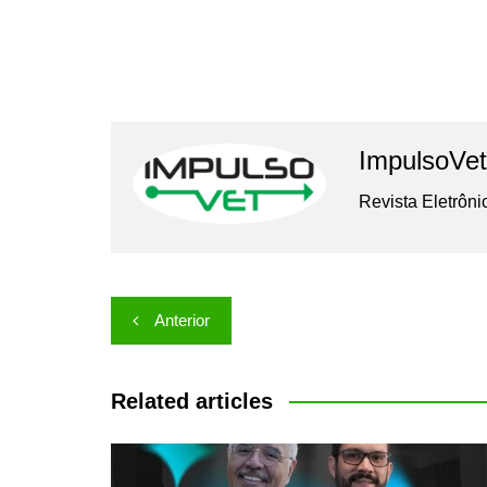
ImpulsoVet
Revista Eletrôni
Navegação
Anterior
de
Post
Related articles