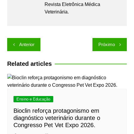
Revista Eletrônica Médica
Veterinária.
Navegação
Anterior
Próximo
de
Post
Related articles
Ensino e Educação
Bioclin reforça protagonismo em
diagnóstico veterinário durante o
Congresso Pet Vet Expo 2026.