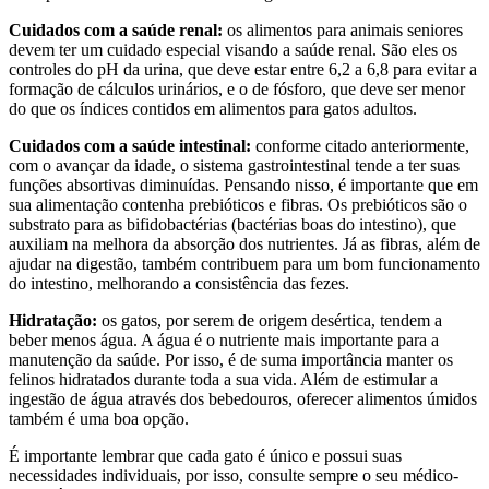
Cuidados com a saúde renal:
os alimentos para animais seniores
devem ter um cuidado especial visando a saúde renal. São eles os
controles do pH da urina, que deve estar entre 6,2 a 6,8 para evitar a
formação de cálculos urinários, e o de fósforo, que deve ser menor
do que os índices contidos em alimentos para gatos adultos.
Cuidados com a saúde intestinal:
conforme citado anteriormente,
com o avançar da idade, o sistema gastrointestinal tende a ter suas
funções absortivas diminuídas. Pensando nisso, é importante que em
sua alimentação contenha prebióticos e fibras. Os prebióticos são o
substrato para as bifidobactérias (bactérias boas do intestino), que
auxiliam na melhora da absorção dos nutrientes. Já as fibras, além de
ajudar na digestão, também contribuem para um bom funcionamento
do intestino, melhorando a consistência das fezes.
Hidratação:
os gatos, por serem de origem desértica, tendem a
beber menos água. A água é o nutriente mais importante para a
manutenção da saúde. Por isso, é de suma importância manter os
felinos hidratados durante toda a sua vida. Além de estimular a
ingestão de água através dos bebedouros, oferecer alimentos úmidos
também é uma boa opção.
É importante lembrar que cada gato é único e possui suas
necessidades individuais, por isso, consulte sempre o seu médico-