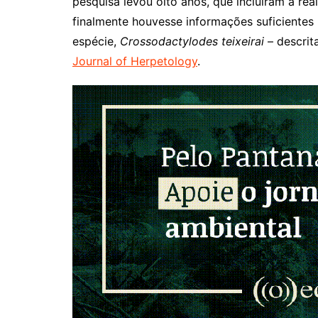
pesquisa levou oito anos, que incluíram a re
finalmente houvesse informações suficientes 
espécie,
Crossodactylodes teixeirai
– descrit
Journal of Herpetology
.