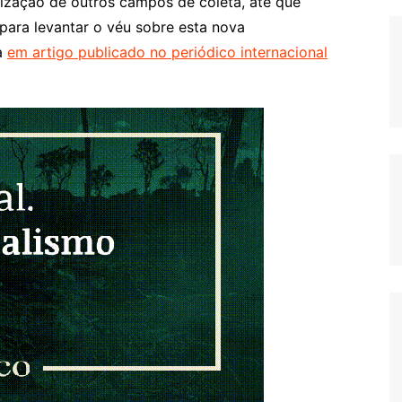
alização de outros campos de coleta, até que
para levantar o véu sobre esta nova
a
em artigo publicado no periódico internacional