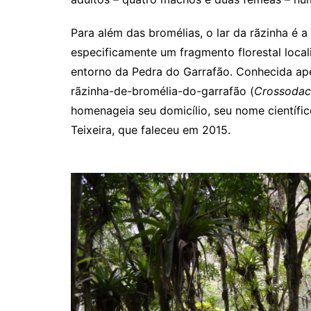
Para além das bromélias, o lar da rãzinha é a
especificamente um fragmento florestal locali
entorno da Pedra do Garrafão. Conhecida ap
rãzinha-de-bromélia-do-garrafão (
Crossodact
homenageia seu domicílio, seu nome científi
Teixeira, que faleceu em 2015.