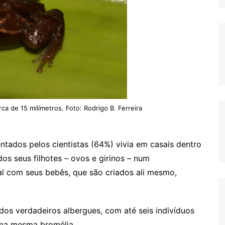
a de 15 milímetros. Foto: Rodrigo B. Ferreira
tados pelos cientistas (64%) vivia em casais dentro
os seus filhotes – ovos e girinos – num
l com seus bebês, que são criados ali mesmo,
ados verdadeiros albergues, com até seis indivíduos
uma mesma bromélia.