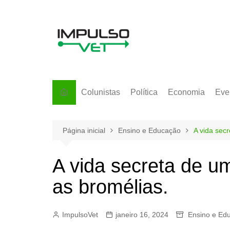
Ir
para
o
conteúdo
Colunistas
Política
Economia
Eve
Página inicial
Ensino e Educação
A vida secr
A vida secreta de um
as bromélias.
ImpulsoVet
janeiro 16, 2024
Ensino e Ed