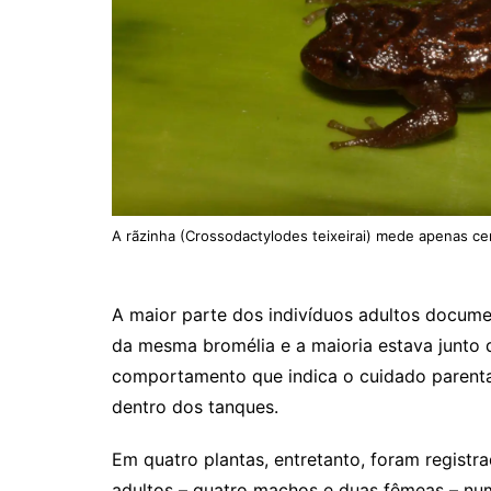
A rãzinha (Crossodactylodes teixeirai) mede apenas cerc
A maior parte dos indivíduos adultos documen
da mesma bromélia e a maioria estava junto d
comportamento que indica o cuidado parenta
dentro dos tanques.
Em quatro plantas, entretanto, foram registr
adultos – quatro machos e duas fêmeas – n