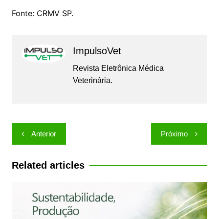
Fonte: CRMV SP.
ImpulsoVet
Revista Eletrônica Médica
Veterinária.
Navegação
Anterior
Próximo
de
Post
Related articles