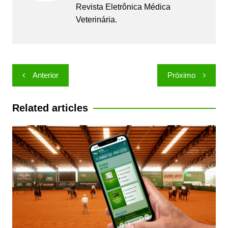
Revista Eletrônica Médica
Veterinária.
Navegação
Anterior
Próximo
de
Post
Related articles