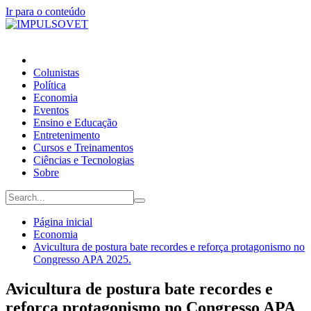
Ir para o conteúdo
Colunistas
Política
Economia
Eventos
Ensino e Educação
Entretenimento
Cursos e Treinamentos
Ciências e Tecnologias
Sobre
Página inicial
Economia
Avicultura de postura bate recordes e reforça protagonismo no
Congresso APA 2025.
Avicultura de postura bate recordes e
reforça protagonismo no Congresso APA