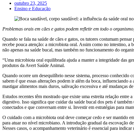
outubro 23, 2025
Ensino e Educação
Problemas orais em cães e gatos podem refletir em todo o organismo,
Quando se fala na saúde de cães e gatos, os tutores costumam pensar 
recebe pouca atenção: a microbiota oral. Assim como no intestino, 
não apenas na saúde bucal, mas também no funcionamento do organ
“Uma microbiota oral equilibrada ajuda a manter a integridade das ge
produtos da Avert Saúde Animal.
Quando ocorre um desequilíbrio nesse sistema, processo conhecido c
sabem é que essas alterações podem ir além da boca, influenciando a a
mastigar alimentos mais duros, salivação excessiva e até mudanças de
Estudos recentes têm mostrado que existe uma estreita relação entre a
digestivo. Isso significa que cuidar da saúde bucal dos pets é tamb
conectados e que conversam entre si. Investir em estratégias para mante
O cuidado com a microbiota oral deve começar cedo e ser mantido em 
para atuar no nível microbiano. A introdução gradual da escovação des
Nesses casos, o acompanhamento veterinário é essencial para indicar m