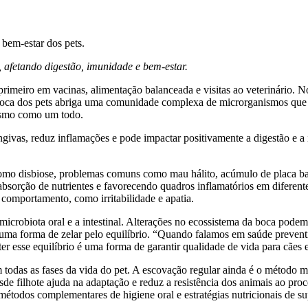
 afetando digestão, imunidade e bem-estar.
primeiro em vacinas, alimentação balanceada e visitas ao veterinário. 
a boca dos pets abriga uma comunidade complexa de microrganismos que
ismo como um todo.
ngivas, reduz inflamações e pode impactar positivamente a digestão e 
omo disbiose, problemas comuns como mau hálito, acúmulo de placa bac
bsorção de nutrientes e favorecendo quadros inflamatórios em diferentes
 comportamento, como irritabilidade e apatia.
 microbiota oral e a intestinal. Alterações no ecossistema da boca pod
ém uma forma de zelar pelo equilíbrio. “Quando falamos em saúde preve
r esse equilíbrio é uma forma de garantir qualidade de vida para cães e 
todas as fases da vida do pet. A escovação regular ainda é o método m
de filhote ajuda na adaptação e reduz a resistência dos animais ao proc
étodos complementares de higiene oral e estratégias nutricionais de su