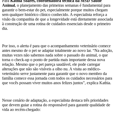
Para
Kathia Soares, coordenadora técnica da MSD Saúde
Animal
, o planejamento das primeiras semanas é fundamental para
garantir o bem-estar do pet, especialmente porque muitos chegam
sem qualquer histórico clínico conhecido. A especialista reforça a
visão da companhia de que a longevidade está diretamente associada
à construção de uma rotina de cuidados essenciais desde o primeiro
dia.
Por isso, o alerta é para que o acompanhamento veterinário comece
antes mesmo de o pet se adaptar totalmente ao novo lar. “Na adoção,
muitas vezes não sabemos nada sobre o passado do animal, o que
torna o check-up o ponto de partida mais importante dessa nova
relação. Mesmo que o pet pareça saudável, ele pode carregar
alterações que não são visíveis a olho nu. A visita ao médico-
veterinário serve justamente para garantir que o novo membro da
família comece essa jornada com todos os cuidados necessários para
que vocês possam viver muitos anos felizes juntos”, explica Kathia.
Nesse cenário de adaptação, a especialista destaca três prioridades
que devem guiar a rotina do responsável para garantir qualidade de
vida ao recém-chegado: