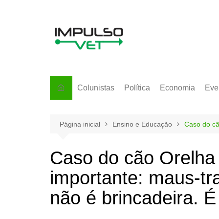
Ir
para
o
conteúdo
Colunistas
Política
Economia
Eve
Página inicial
Ensino e Educação
Caso do cã
Caso do cão Orelha 
importante: maus-tr
não é brincadeira. É