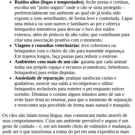
Ruídos altos (fogos e tempestades)
: feche portas e cortinas,
escolha um “porto seguro” onde o cão se sinta protegido –
preferencialmente um ambiente ao qual ele já tenha sido
exposto a sons semelhantes, de forma leve e controlada. Ligue
uma música ou som suaves e familiares ao pet e ofereça
brinquedos interativos para desviar o foco dos ruídos
externos, além de petiscos de alto valor, que contribuam para
criar uma associação positiva com o momento.
Viagens e consultas veterinárias
: leve cobertores ou
brinquedos com o cheiro do cão para transmitir segurança.
Em trajetos longos, faça pausas para reduzir o estresse.
Ambientes com mais de um cão
: garanta que cada animal
tenha seu próprio espaço e recursos (comedouro, bebedouro,
brinquedos) para evitar disputas.
Ansiedade de separação
: pratique ausências curtas e
gradativas, associe sua saída a recompensas e utilize
brinquedos recheáveis para entreter o pet enquanto estiver
sozinho. Diminua o contato alguns minutos antes de sair e
evite fazer festa ao retornar, para que o momento de separação
e reencontro seja percebido de forma mais natural e tranquila.
Os cães não falam nossa língua, mas comunicam muito através de
seus comportamentos. Criar um ambiente previsível e seguro é um
gesto de cuidado – e, em um mundo cheio de estímulos e mudanças,
pode ser o que transforma a rotina do pet em uma experiência mais