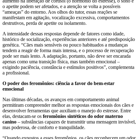
aumento na liberação de cortisol (o hormônio do estresse), o sono e
o apetite podem ser afetados, e a atenção se volta a possíveis
“ameaças” do entorno. Aos olhos do tutor, essas reações se
manifestam em agitação, vocalização excessiva, comportamentos
destrutivos, perda de apetite ou isolamento.
A intensidade dessas respostas depende de fatores como idade,
histórico de socialização, experiências anteriores e até predisposição
genética. “Cães mais sensíveis ou pouco habituados a mudanças
tendem a reagir de forma mais intensa, e o processo de recuperação
pode ser mais lento. A adaptação, portanto, não deve ser encarada
apenas como uma transição física, mas também emocional –
exigindo paciência, constância e estímulos positivos”, complementa
a profissional.
O poder dos feromônios: ciência a favor do bem-estar
emocional
Nas últimas décadas, os avanços em comportamento animal
permitiram compreender melhor as respostas emocionais dos cães e
desenvolver ferramentas que auxiliam o manejo do estresse. Entre
elas, destacam-se os
feromônios sintéticos do odor materno
canino
– substâncias capazes de transmitir uma mensagem invisível,
mas poderosa, de conforto e tranquilidade.
“Quando expostos a esses feromônios, os cães reconhecem um odor