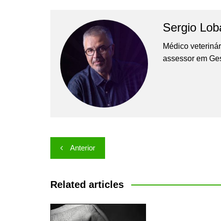
Sergio Lob
Médico veterinár
assessor em Ges
Navegação
Anterior
de
Post
Related articles