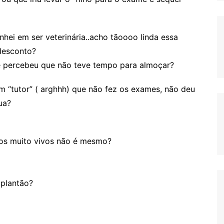
hei em ser veterinária..acho tãoooo linda essa
 desconto?
e percebeu que não teve tempo para almoçar?
 “tutor” ( arghhh) que não fez os exames, não deu
ua?
os muito vivos não é mesmo?
 plantão?