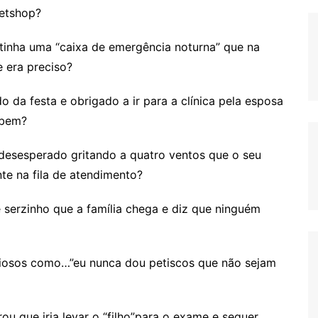
etshop?
tinha uma “caixa de emergência noturna” que na
 era preciso?
da festa e obrigado a ir para a clínica pela esposa
 bem?
desesperado gritando a quatro ventos que o seu
te na fila de atendimento?
serzinho que a família chega e diz que ninguém
siosos como…”eu nunca dou petiscos que não sejam
ou que iria levar o “filho”para o exame e sequer