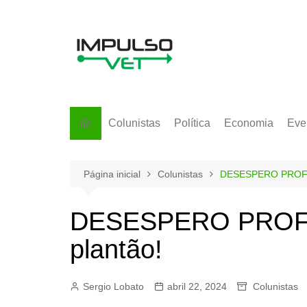
Ir
para
o
conteúdo
Colunistas
Política
Economia
Eve
Página inicial
Colunistas
DESESPERO PROFUN
DESESPERO PROFU
plantão!
Sergio Lobato
abril 22, 2024
Colunistas