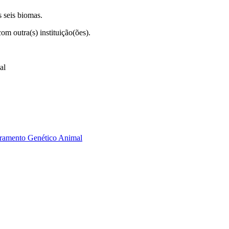
s seis biomas.
m outra(s) instituição(ões).
al
ramento Genético Animal