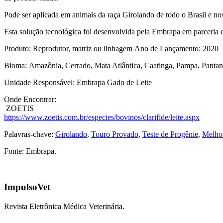
Pode ser aplicada em animais da raça Girolando de todo o Brasil e no
Esta solução tecnológica foi desenvolvida pela Embrapa em parceria co
Produto:
Reprodutor, matriz ou linhagem
Ano de Lançamento:
2020
Bioma:
Amazônia, Cerrado, Mata Atlântica, Caatinga, Pampa, Pantan
Unidade Responsável:
Embrapa Gado de Leite
Onde Encontrar:
ZOETIS
https://www.zoetis.com.br/especies/bovinos/clarifide/leite.aspx
Palavras-chave:
Girolando
,
Touro Provado
,
Teste de Progênie
,
Melho
Fonte: Embrapa.
ImpulsoVet
Revista Eletrônica Médica Veterinária.