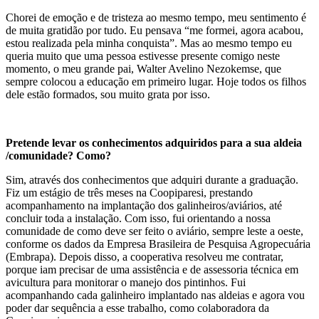
Chorei de emoção e de tristeza ao mesmo tempo, meu sentimento é
de muita gratidão por tudo. Eu pensava “me formei, agora acabou,
estou realizada pela minha conquista”. Mas ao mesmo tempo eu
queria muito que uma pessoa estivesse presente comigo neste
momento, o meu grande pai, Walter Avelino Nezokemse, que
sempre colocou a educação em primeiro lugar. Hoje todos os filhos
dele estão formados, sou muito grata por isso.
Pretende levar os conhecimentos adquiridos para a sua aldeia
/comunidade? Como?
Sim, através dos conhecimentos que adquiri durante a graduação.
Fiz um estágio de três meses na Coopiparesi, prestando
acompanhamento na implantação dos galinheiros/aviários, até
concluir toda a instalação. Com isso, fui orientando a nossa
comunidade de como deve ser feito o aviário, sempre leste a oeste,
conforme os dados da Empresa Brasileira de Pesquisa Agropecuária
(Embrapa). Depois disso, a cooperativa resolveu me contratar,
porque iam precisar de uma assistência e de assessoria técnica em
avicultura para monitorar o manejo dos pintinhos. Fui
acompanhando cada galinheiro implantado nas aldeias e agora vou
poder dar sequência a esse trabalho, como colaboradora da