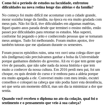
Como foi o período de estudos na faculdade, enfrentou
dificuldades na nova rotina longe das aldeias e da família?
No começo foi muito difícil me acostumar com a cidade grande,
morar sozinha longe da família, na época eu era muito grudada com
meus pais. Não foi fácil, tive dificuldades em algumas matérias,
fiquei quatro anos parada desde que terminei o ensino médio, então
passei por dificuldades para retomar os estudos. Mas superei,
conforme fui pegando o jeito e conhecendo pessoas que se tornaram
meus amigos. Tudo foi melhorando. Foram muitos apoios, tive
também tutoras que me ajudaram durante os semestres.
Foram poucos episódios ruins, uma vez ouvi uma colega dizer que
nós (indígenas) não precisávamos ganhar a bolsa da Universidade
porque ganhamos dinheiro do governo. Ali eu vi que tem gente que
vive de passado, que não sabe nada da nossa história e que tem
muito a conhecer da nossa cultura. Em 2016 perdi meu pai, foi um
choque, eu quis desistir do curso e ir embora para a aldeia porque
era muito apegada a ele. Conversei muito com meu irmão, escutei
conselhos e coloquei na cabeça que não podia fazer esta desistência,
sei que seria um momento difícil, mas um dia ia minimizar a dor que
sentia.
Quando você recebeu o diploma no ato da colação, qual foi o
sentimento e o pensamento que veio à sua cabeça?