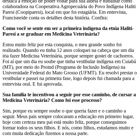
destaca a emoção de poder voltar para sua aldeia e trabalhar como
colaboradora na Cooperativa Agropecuária do Povo Indígena Haliti
Paresi (Coopiparesi), local em que foi estagiária. Em entrevista,
Francisneide conta os detalhes desta história. Confira:
Como você se sente em ser a primeira indígena da etnia Haliti-
Paresi a se graduar em Medicina Veterinária?
Estou muito feliz por esta conquista, o meu grande sonho foi
realizado. Quando eu tinha 12 anos coloquei na cabeça que um dia
iria fazer Medicina Veterinária, porque sempre gostei de cachorros.
Foi aí que um dia eu soube que tinha vestibular indígena em Cuiabá
(MT), por meio do Proind (Programa de Inclusão Indígena) na
Universidade Federal do Mato Grosso (UFMT). Eu resolvi prestar o
vestibular e passei na primeira fase, logo depois fui chamada para a
entrevista oral. E fui aprovada.
Sua família te incentivou a seguir por esse caminho, de cursar a
Medicina Veterinária? Como foi esse processo?
Sim, porque eu sempre soube o que queria fazer e o caminho a
seguir. Meus pais sempre colocaram a educação em primeiro lugar,
hoje com certeza meu pai está muito feliz, porque conseguimos
formar todos os seus filhos. E nós, como filhos, estudamos muito e
com muita dedicação fizemos a nossa parte.