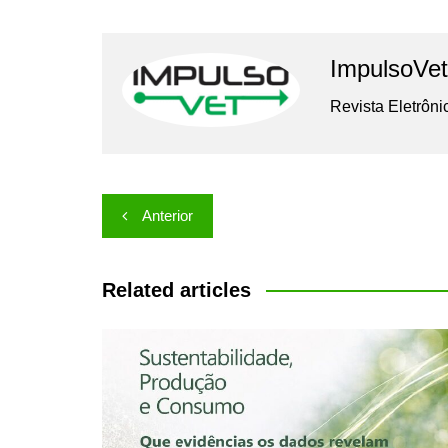
ImpulsoVet
Revista Eletrôni
Navegação
Anterior
de
Post
Related articles