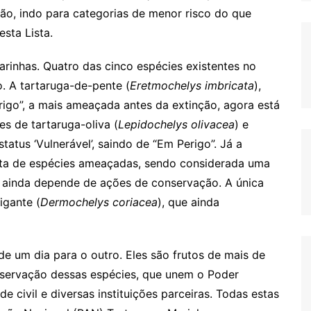
o, indo para categorias de menor risco do que
sta Lista.
inhas. Quatro das cinco espécies existentes no
. A tartaruga-de-pente (
Eretmochelys imbricata
),
rigo”, a mais ameaçada antes da extinção, agora está
es de tartaruga-oliva (
Lepidochelys olivacea
) e
tatus ‘Vulnerável’, saindo de “Em Perigo”. Já a
ista de espécies ameaçadas, sendo considerada uma
e ainda depende de ações de conservação. A única
igante (
Dermochelys coriacea
), que ainda
e um dia para o outro. Eles são frutos de mais de
nservação dessas espécies, que unem o Poder
e civil e diversas instituições parceiras. Todas estas