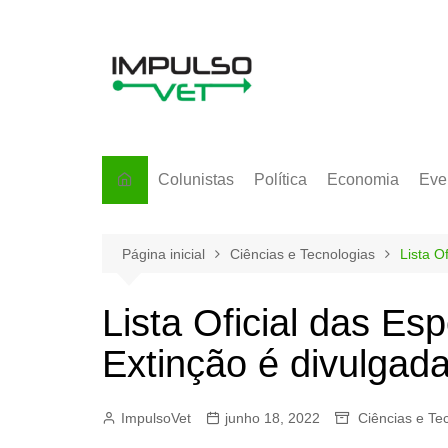
Ir
para
o
conteúdo
Colunistas
Política
Economia
Eve
Página inicial
Ciências e Tecnologias
Lista O
Lista Oficial das E
Extinção é divulgada
ImpulsoVet
junho 18, 2022
Ciências e Te