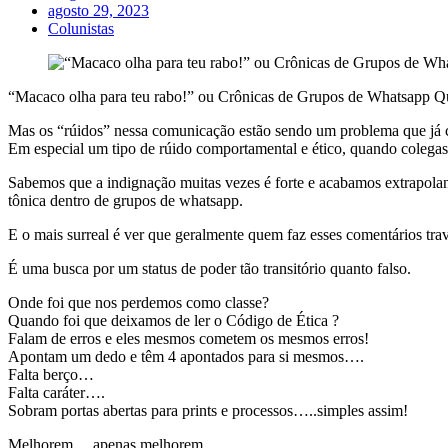
agosto 29, 2023
Colunistas
“Macaco olha para teu rabo!” ou Crônicas de Grupos de Whatsapp Qu
Mas os “rúidos” nessa comunicação estão sendo um problema que já 
Em especial um tipo de rúido comportamental e ético, quando colegas
Sabemos que a indignação muitas vezes é forte e acabamos extrapolando
tônica dentro de grupos de whatsapp.
E o mais surreal é ver que geralmente quem faz esses comentários trav
É uma busca por um status de poder tão transitório quanto falso.
Onde foi que nos perdemos como classe?
Quando foi que deixamos de ler o Código de Ética ?
Falam de erros e eles mesmos cometem os mesmos erros!
Apontam um dedo e têm 4 apontados para si mesmos….
Falta berço…
Falta caráter….
Sobram portas abertas para prints e processos…..simples assim!
Melhorem….apenas melhorem….