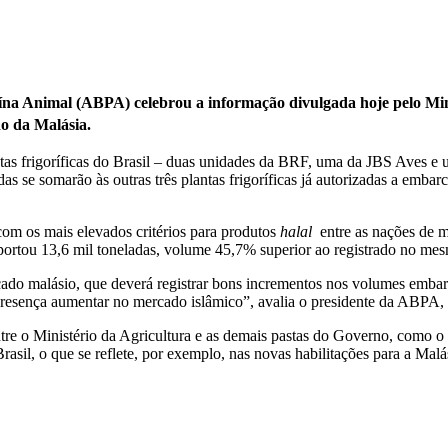
teína Animal (ABPA) celebrou a informação divulgada hoje pelo Min
do da Malásia.
lantas frigoríficas do Brasil – duas unidades da BRF, uma da JBS Aves e
as se somarão às outras três plantas frigoríficas já autorizadas a emb
m os mais elevados critérios para produtos
halal
entre as nações de ma
portou 13,6 mil toneladas, volume 45,7% superior ao registrado no me
ado malásio, que deverá registrar bons incrementos nos volumes embar
presença aumentar no mercado islâmico”, avalia o presidente da ABPA, 
ntre o Ministério da Agricultura e as demais pastas do Governo, como o
asil, o que se reflete, por exemplo, nas novas habilitações para a Malá