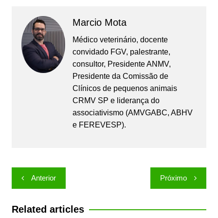
Marcio Mota
Médico veterinário, docente
convidado FGV, palestrante,
consultor, Presidente ANMV,
Presidente da Comissão de
Clínicos de pequenos animais
CRMV SP e liderança do
associativismo (AMVGABC, ABHV
e FEREVESP).
Navegação
Anterior
Próximo
de
Post
Related articles