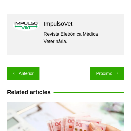
ImpulsoVet
Revista Eletrônica Médica
Veterinária.
Navegação
Anterior
Próximo
de
Post
Related articles