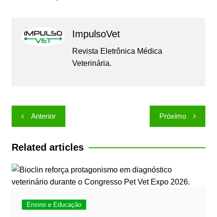
ImpulsoVet
Revista Eletrônica Médica
Veterinária.
Navegação
Anterior
Próximo
de
Post
Related articles
Ensino e Educação