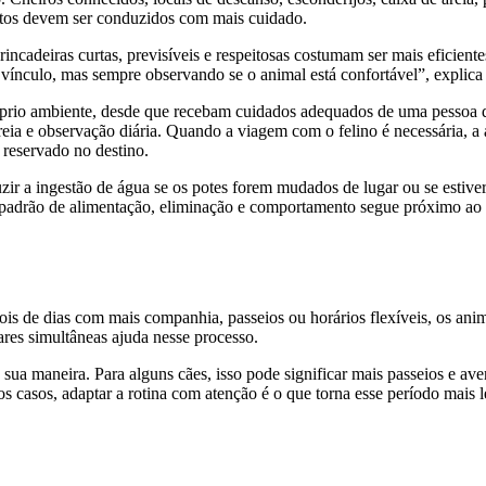
entos devem ser conduzidos com mais cuidado.
Brincadeiras curtas, previsíveis e respeitosas costumam ser mais eficie
 o vínculo, mas sempre observando se o animal está confortável”, explica
róprio ambiente, desde que recebam cuidados adequados de uma pessoa 
areia e observação diária. Quando a viagem com o felino é necessária, 
 reservado no destino.
uzir a ingestão de água se os potes forem mudados de lugar ou se estiv
 o padrão de alimentação, eliminação e comportamento segue próximo ao 
ois de dias com mais companhia, passeios ou horários flexíveis, os ani
res simultâneas ajuda nesse processo.
 maneira. Para alguns cães, isso pode significar mais passeios e avent
s casos, adaptar a rotina com atenção é o que torna esse período mais l