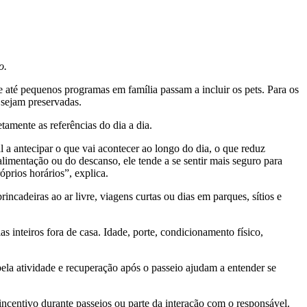
o.
 até pequenos programas em família passam a incluir os pets. Para os
 sejam preservadas.
amente as referências do dia a dia.
 a antecipar o que vai acontecer ao longo do dia, o que reduz
imentação ou do descanso, ele tende a se sentir mais seguro para
prios horários”, explica.
cadeiras ao ar livre, viagens curtas ou dias em parques, sítios e
inteiros fora de casa. Idade, porte, condicionamento físico,
pela atividade e recuperação após o passeio ajudam a entender se
ncentivo durante passeios ou parte da interação com o responsável.