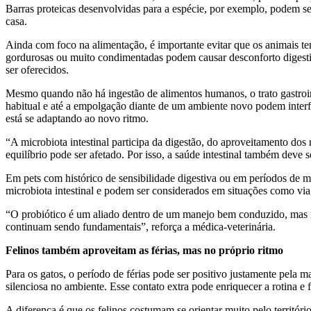
Barras proteicas desenvolvidas para a espécie, por exemplo, podem ser 
casa.
Ainda com foco na alimentação, é importante evitar que os animais te
gordurosas ou muito condimentadas podem causar desconforto digestivo
ser oferecidos.
Mesmo quando não há ingestão de alimentos humanos, o trato gastrointe
habitual e até a empolgação diante de um ambiente novo podem interfe
está se adaptando ao novo ritmo.
“A microbiota intestinal participa da digestão, do aproveitamento do
equilíbrio pode ser afetado. Por isso, a saúde intestinal também deve s
Em pets com histórico de sensibilidade digestiva ou em períodos de ma
microbiota intestinal e podem ser considerados em situações como via
“O probiótico é um aliado dentro de um manejo bem conduzido, mas n
continuam sendo fundamentais”, reforça a médica-veterinária.
Felinos também aproveitam as férias, mas no próprio ritmo
Para os gatos, o período de férias pode ser positivo justamente pel
silenciosa no ambiente. Esse contato extra pode enriquecer a rotina e f
A diferença é que os felinos costumam se orientar muito pelo territóri