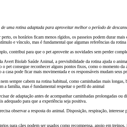
 de uma rotina adaptada para aproveitar melhor o período de descans
erto, os horários ficam menos rígidos, os passeios podem durar mais e
stímulo e vínculo, mas é fundamental que algumas referências da rotina
lo, contribui para que o pet aproveite as novidades sem perder complet
 Avert Biolab Saúde Animal, a previsibilidade da rotina ajuda o animal
o o pet consegue reconhecer alguns pontos fixos, como o momento da al
do a casa pode ficar mais movimentada e os responsáveis mudam seus pró
nem sempre cabem na rotina habitual, como caminhadas mais longas, brin
 a família, mas é fundamental respeitar o perfil do animal
isar de adaptação antes de acompanhar caminhadas prolongadas ou dias 
is adequado para que a experiência seja positiva.
ecisa observar a resposta do animal. Disposição, respiração, interesse 
prios para cães podem ser usados como recompensa, apoio em treinos, i