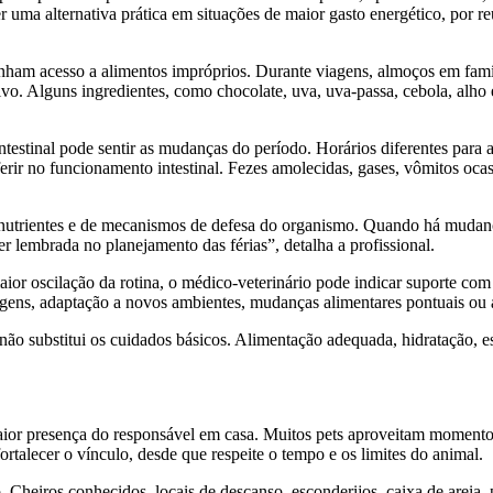
uma alternativa prática em situações de maior gasto energético, por reu
nham acesso a alimentos impróprios. Durante viagens, almoços em famíl
. Alguns ingredientes, como chocolate, uva, uva-passa, cebola, alho e
stinal pode sentir as mudanças do período. Horários diferentes para as
rir no funcionamento intestinal. Fezes amolecidas, gases, vômitos oca
s nutrientes e de mecanismos de defesa do organismo. Quando há mudança
er lembrada no planejamento das férias”, detalha a profissional.
ior oscilação da rotina, o médico-veterinário pode indicar suporte com
gens, adaptação a novos ambientes, mudanças alimentares pontuais ou a
ão substitui os cuidados básicos. Alimentação adequada, hidratação, 
a maior presença do responsável em casa. Muitos pets aproveitam momen
ortalecer o vínculo, desde que respeite o tempo e os limites do animal.
o. Cheiros conhecidos, locais de descanso, esconderijos, caixa de areia, 