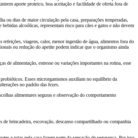
nirem aporte proteico, boa aceitação e facilidade de oferta fora de
ia ou dias de maior circulação pela casa, preparações temperadas,
 bebidas alcoólicas, representam risco para cães e gatos e não devem
 refeições, viagens, calor, menor ingestão de água, alimentos fora do
sionais ou redução do apetite podem indicar que o organismo ainda
s de alimentação, estresse ou variações importantes na rotina, esse
 probióticos. Esses microrganismos auxiliam no equilíbrio da
lterações no padrão das fezes.
escolhas alimentares seguras e observação do comportamento
tos de brincadeira, escovação, descanso compartilhado ou companhia
potes e rotas pela casa fazem parte da sensação de segurança. Por isso,