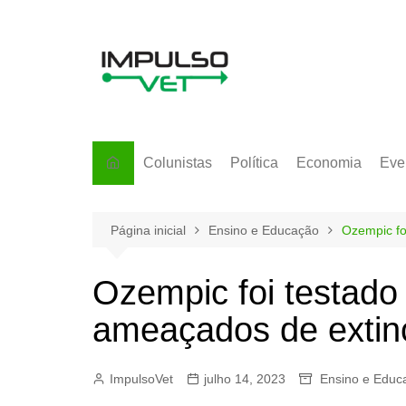
Ir
para
o
conteúdo
Colunistas
Política
Economia
Eve
Página inicial
Ensino e Educação
Ozempic fo
Ozempic foi testad
ameaçados de extin
ImpulsoVet
julho 14, 2023
Ensino e Educ