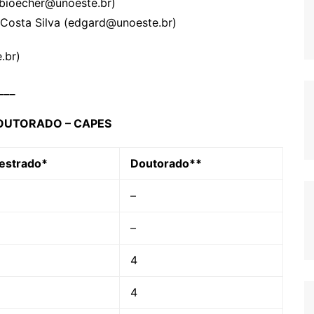
abioecher@unoeste.br)
 Costa Silva (edgard@unoeste.br)
.br)
___
DOUTORADO – CAPES
estrado*
Doutorado**
–
–
4
4