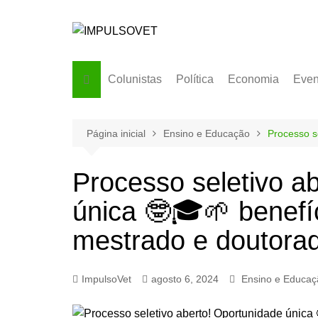
Ir
para
o
conteúdo
Colunistas
Política
Economia
Even
Página inicial
Ensino e Educação
Processo s
Processo seletivo a
única 🤓🎓🌱 benefí
mestrado e doutora
ImpulsoVet
agosto 6, 2024
Ensino e Educaç