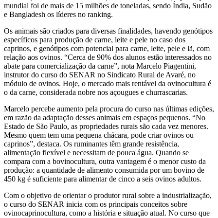
mundial foi de mais de 15 milhões de toneladas, sendo Índia, Sudão
e Bangladesh os líderes no ranking.
Os animais são criados para diversas finalidades, havendo genótipos
específicos para produção de carne, leite e pele no caso dos
caprinos, e genótipos com potencial para carne, leite, pele e lã, com
relação aos ovinos. “Cerca de 90% dos alunos estão interessados no
abate para comercialização da carne”, nota Marcelo Piagentini,
instrutor do curso do SENAR no Sindicato Rural de Avaré, no
módulo de ovinos. Hoje, o mercado mais rentável da ovinocultura é
o da carne, considerada nobre nos açougues e churrascarias.
Marcelo percebe aumento pela procura do curso nas últimas edições,
em razão da adaptação desses animais em espaços pequenos. “No
Estado de São Paulo, as propriedades rurais são cada vez menores.
Mesmo quem tem uma pequena chácara, pode criar ovinos ou
caprinos”, destaca. Os ruminantes têm grande resistência,
alimentação flexível e necessitam de pouca água. Quando se
compara com a bovinocultura, outra vantagem é o menor custo da
produção: a quantidade de alimento consumida por um bovino de
450 kg é suficiente para alimentar de cinco a seis ovinos adultos.
Com o objetivo de orientar o produtor rural sobre a industrialização,
o curso do SENAR inicia com os principais conceitos sobre
ovinocaprinocultura, como a história e situação atual. No curso que