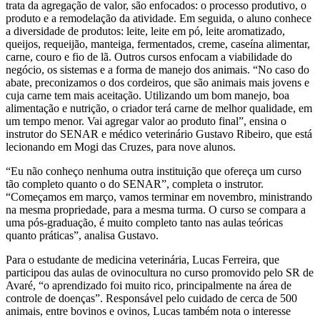
trata da agregação de valor, são enfocados: o processo produtivo, o
produto e a remodelação da atividade. Em seguida, o aluno conhece
a diversidade de produtos: leite, leite em pó, leite aromatizado,
queijos, requeijão, manteiga, fermentados, creme, caseína alimentar,
carne, couro e fio de lã. Outros cursos enfocam a viabilidade do
negócio, os sistemas e a forma de manejo dos animais. “No caso do
abate, preconizamos o dos cordeiros, que são animais mais jovens e
cuja carne tem mais aceitação. Utilizando um bom manejo, boa
alimentação e nutrição, o criador terá carne de melhor qualidade, em
um tempo menor. Vai agregar valor ao produto final”, ensina o
instrutor do SENAR e médico veterinário Gustavo Ribeiro, que está
lecionando em Mogi das Cruzes, para nove alunos.
“Eu não conheço nenhuma outra instituição que ofereça um curso
tão completo quanto o do SENAR”, completa o instrutor.
“Começamos em março, vamos terminar em novembro, ministrando
na mesma propriedade, para a mesma turma. O curso se compara a
uma pós-graduação, é muito completo tanto nas aulas teóricas
quanto práticas”, analisa Gustavo.
Para o estudante de medicina veterinária, Lucas Ferreira, que
participou das aulas de ovinocultura no curso promovido pelo SR de
Avaré, “o aprendizado foi muito rico, principalmente na área de
controle de doenças”. Responsável pelo cuidado de cerca de 500
animais, entre bovinos e ovinos, Lucas também nota o interesse