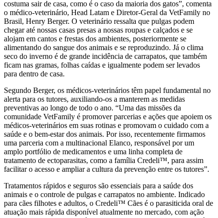
costuma sair de casa, como é o caso da maioria dos gatos”, comenta
o médico-veterinário, Head Latam e Diretor-Geral da VetFamily no
Brasil, Henry Berger. O veterinário ressalta que pulgas podem
chegar até nossas casas presas a nossas roupas e calçados e se
alojam em cantos e frestas dos ambientes, posteriormente se
alimentando do sangue dos animais e se reproduzindo. Já o clima
seco do inverno é de grande incidência de carrapatos, que também
ficam nas gramas, folhas caídas e igualmente podem ser levados
para dentro de casa.
Segundo Berger, os médicos-veterinários têm papel fundamental no
alerta para os tutores, auxiliando-os a manterem as medidas
preventivas ao longo de todo o ano. “Uma das missões da
comunidade VetFamily é promover parcerias e ações que apoiem os
médicos-veterinários em suas rotinas e promovam o cuidado com a
saúde e o bem-estar dos animais. Por isso, recentemente firmamos
uma parceria com a multinacional Elanco, responsável por um
amplo portfólio de medicamentos e uma linha completa de
tratamento de ectoparasitas, como a família Credeli™, para assim
facilitar o acesso e ampliar a cultura da prevenção entre os tutores”.
Tratamentos rápidos e seguros são essenciais para a saúde dos
animais e o controle de pulgas e carrapatos no ambiente. Indicado
para cães filhotes e adultos, o Credeli™ Cães é o parasiticida oral de
atuação mais rápida disponível atualmente no mercado, com ação