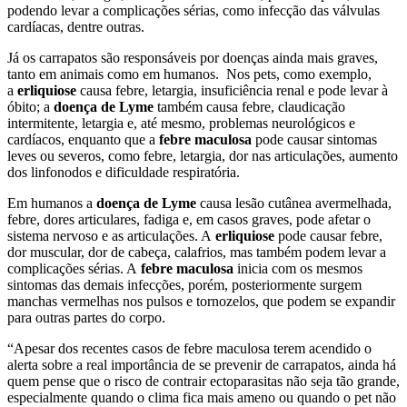
podendo levar a complicações sérias, como infecção das válvulas
cardíacas, dentre outras.
Já os carrapatos são responsáveis por doenças ainda mais graves,
tanto em animais como em humanos. Nos pets, como exemplo,
a
erliquiose
causa febre, letargia, insuficiência renal e pode levar à
óbito; a
doença de Lyme
também causa febre, claudicação
intermitente, letargia e, até mesmo, problemas neurológicos e
cardíacos, enquanto que a
febre maculosa
pode causar sintomas
leves ou severos, como febre, letargia, dor nas articulações, aumento
dos linfonodos e dificuldade respiratória.
Em humanos a
doença de Lyme
causa lesão cutânea avermelhada,
febre, dores articulares, fadiga e, em casos graves, pode afetar o
sistema nervoso e as articulações. A
erliquiose
pode causar febre,
dor muscular, dor de cabeça, calafrios, mas também podem levar a
complicações sérias. A
febre maculosa
inicia com os mesmos
sintomas das demais infecções, porém, posteriormente surgem
manchas vermelhas nos pulsos e tornozelos, que podem se expandir
para outras partes do corpo.
“Apesar dos recentes casos de febre maculosa terem acendido o
alerta sobre a real importância de se prevenir de carrapatos, ainda há
quem pense que o risco de contrair ectoparasitas não seja tão grande,
especialmente quando o clima fica mais ameno ou quando o pet não