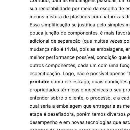
A realidade é que o plástico possui um tem
decompor
, e as embalagens de consumo pos
ensacadas, vendidas e, após consumidas, se 
disso, as empresas, como grandes usuárias d
escolher possíveis caminhos para torná-lo ma
ou até repensando a embalagem. O mais difícil
definir o melhor caminho a ser seguido, por 
mais sustentabilidade para as embalagens, sen
plásticos biodegradáveis que requerem condi
forma apropriada, seja a opção pelas embala
relação às propriedades de barreira e uma c
caminho da reciclabilidade.
Contudo, para as embalagens plásticas, um d
sua reciclabilidade por meio da escolha de es