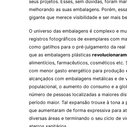
seus projetos. Esses, sem dúvidas, foram ma
melhorando as suas embalagens. Porém, essa
gigante que merece visibilidade e ser mais 
O universo das embalagens é complexo e mui
registros fotográficos de exemplares com m
como gatilhos para o pré-julgamento da real
que as embalagens plásticas
revolucionaram 
alimentícios, farmacêuticos, cosméticos etc. 
com menor gasto energético para produção e
alcançados com embalagens metálicas e de v
populacional, o aumento do consumo e a glob
número de pessoas localizadas a maiores di
período maior. Tal expansão trouxe à tona a 
que aumentaram de forma expressiva para a
diversas áreas e terminando o seu ciclo de 
aterros sanitários.