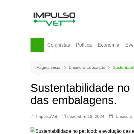
Ir
para
o
conteúdo
Colunistas
Política
Economia
Eve
Página inicial
Ensino e Educação
Sustentabi
Sustentabilidade no 
das embalagens.
ImpulsoVet
dezembro 19, 2024
Ensino e