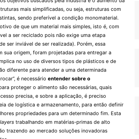
po de vida longo, demandando até
600 anos para se
suem um ciclo de vida curto: são produzidas,
tornam um resíduo a ser descartado. Por conta
e embalagens, precisam olhar para o seu produto e
is sustentável, seja otimizando recursos, processos
 deste setor é a falta de uma diretriz unificada para
existir um espectro de oportunidades para trazer
do muitas conflitantes entre si. Seja através de
ções favoráveis para que este processo ocorra de
gens de papel, que possuem diversos limitantes em
adeia de produção bastante exigente ou pelo
os objetivos buscados pela indústria é o aumento da
truturas mais simplificadas, ou seja, estruturas com