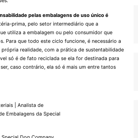
tintas, sendo preferível a condição monomaterial.
motivo de que um material mais simples, isto é, com
el a ser reciclado pois não exige uma etapa
e ser inviável de ser realizada). Porém, essa
m sua origem, foram projetadas para entregar a
plica no uso de diversos tipos de plásticos e de
o diferente para atender a uma determinada
trocar”, é necessário
entender sobre o
ara proteger o alimento são necessárias, quais
esso precisa, e sobre a aplicação, é preciso
eia de logística e armazenamento, para então definir
lhores propriedades para um determinado fim. Esta
layers
trabalhando em matérias-primas de alto
ão trazendo ao mercado soluções inovadoras
des.