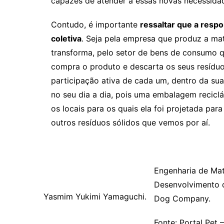
menos mistura de plásticos com naturezas dis
Essa simplificação se justifica pelo simples 
pouca junção de componentes, é mais favoráv
adicional de separação (que muitas vezes pod
mudança não é trivial, pois as embalagens, e
melhor performance possível, condição que im
outros componentes, cada um com uma funçã
especificação. Logo, não é possível apenas “
produto:
como ele estraga, quais condições p
propriedades térmicas e mecânicas o seu proc
entender sobre o cliente, o processo, e a cad
qual seria a embalagem que entregaria as me
etapa é desafiadora, porém temos diversos
p
desempenho e em novas tecnologias que est
capazes de atender a essas novas necessida