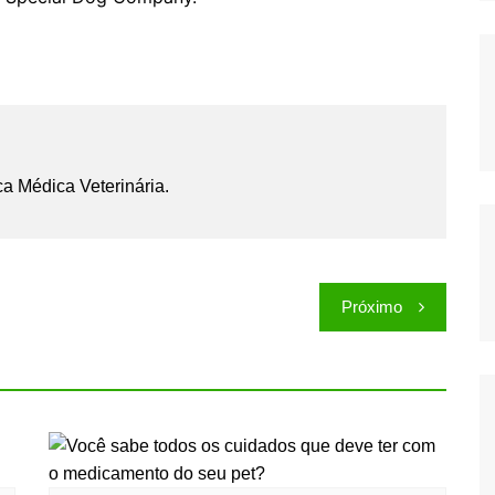
onsabilidade pelas embalagens de uso único é
éria-prima, pelo setor intermediário que a
que utiliza a embalagem ou pelo consumidor que
. Para que todo este ciclo funcione, é necessário a
 própria realidade, com a prática de sustentabilidade
el só é de fato reciclada se ela for destinada para
 ser, caso contrário, ela só é mais um entre tantos
riais | Analista de
de Embalagens da Special
 – Special Dog Company.