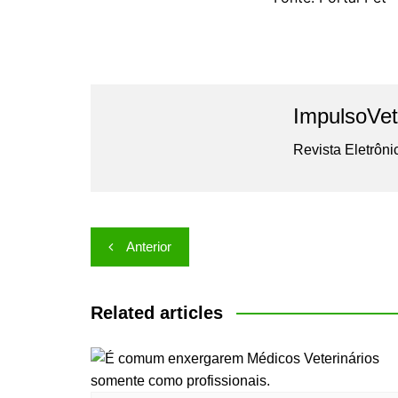
Contudo, é importante
ressaltar que a resp
coletiva
. Seja pela empresa que produz a mat
transforma, pelo setor de bens de consumo 
compra o produto e descarta os seus resíduos
participação ativa de cada um, dentro da sua
no seu dia a dia, pois uma embalagem recicláv
os locais para os quais ela foi projetada para
outros resíduos sólidos que vemos por aí.
Engenharia de Mate
Desenvolvimento 
Yasmim Yukimi Yamaguchi.
Dog Company.
Fonte: Portal Pet