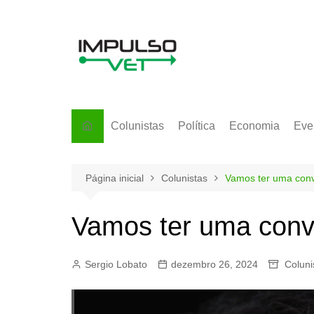
Ir
para
o
conteúdo
Colunistas
Política
Economia
Eve
Página inicial
Colunistas
Vamos ter uma conv
Vamos ter uma conv
Sergio Lobato
dezembro 26, 2024
Coluni