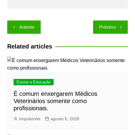
Navegação
Anterior
Próximo
de
Post
Related articles
Ensino e Educação
É comum enxergarem Médicos
Veterinários somente como
profissionais.
ImpulsoVet
agosto 6, 2026