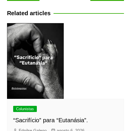
de
Post
Related articles
Colunistas
“Sacrifício” para “Eutanásia”.
Ednilse Galego
agosto 6, 2026