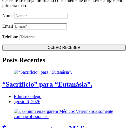
Cadastre-se e seja informado constantemente dos novos artigos em
primeira mão.
Nome
Email
Telefone
Posts Recentes
“Sacrifício” para “Eutanásia”.
Ednilse Galego
agosto 6, 2026