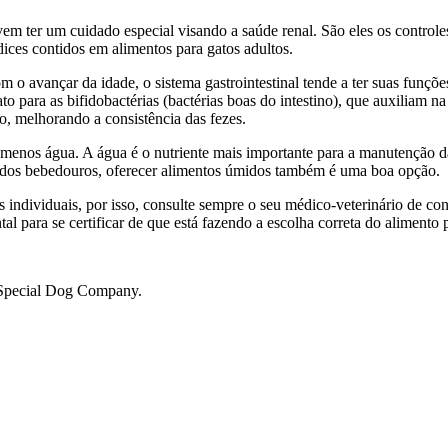
em ter um cuidado especial visando a saúde renal. São eles os controles
dices contidos em alimentos para gatos adultos.
 o avançar da idade, o sistema gastrointestinal tende a ter suas funçõ
to para as bifidobactérias (bactérias boas do intestino), que auxiliam na
, melhorando a consistência das fezes.
 menos água. A água é o nutriente mais importante para a manutenção da
és dos bebedouros, oferecer alimentos úmidos também é uma boa opção.
individuais, por isso, consulte sempre o seu médico-veterinário de conf
 para se certificar de que está fazendo a escolha correta do alimento p
 Special Dog Company.