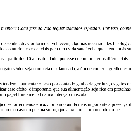
e melhor? Cada fase da vida requer cuidados especiais. Por isso, conh
s de senilidade. Conforme envelhecem, algumas necessidades fisiológicas
odos os nutrientes essenciais para uma vida saudável e que atendam às su
s a partir dos 10 anos de idade, pode-se encontrar alguns diferenciais:
 gato sênior seja completa e balanceada, além de conter ingredientes n
os tendem a aumentar o peso por conta do ganho de gordura, os gatos e
r esse efeito, é importante que sua alimentação seja rica em proteínas
êm um papel fundamental na manutenção muscular.
gico se torna menos eficaz, tornando ainda mais importante a presença
 como é o caso do plasma suíno, que auxiliam na imunidade do pet.