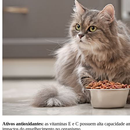
Ativos antioxidantes:
as vitaminas E e C possuem alta capacidade ant
impactos do envelhecimento no organismo.