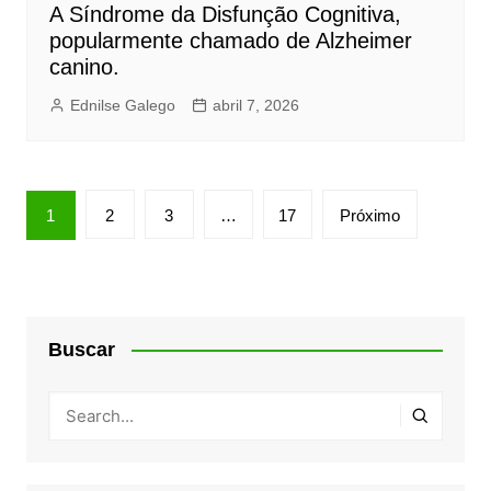
A Síndrome da Disfunção Cognitiva,
popularmente chamado de Alzheimer
canino.
Ednilse Galego
abril 7, 2026
Paginação
1
2
3
…
17
Próximo
de
posts
Buscar