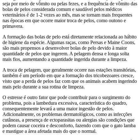
seja por meio de vômito ou pelas fezes, e a frequência de vômito das
bolas de pelos considerada comum e saudável pelos médicos
veterinários é de 1-2 vezes ao mês, mas se tornam mais frequentes
nas épocas em que ocorre maior troca de pelos, como outono e
primavera.
A formação das bolas de pelo está diretamente relacionada ao hábito
de higiene da espécie. Algumas raças, como Persas e Maine Coons,
são mais propensos a desenvolver bolas de pelo devido à maior
quantidade de pelos que ingerem. A pelagem densa e longa solta
mais fios, aumentando a quantidade ingerida durante a limpeza.
A troca de pelagem, que geralmente ocorre nas estações transitórias,
também é um período em que a formação dos tricobezoares cresce,
visto que a perda de pelos faz com que os animais acabem ingerindo
mais pelo durante a sua rotina de limpeza.
O estresse é outro fator que pode contribuir para o surgimento do
problema, pois a lambedura excessiva, característica do quadro,
consequentemente levará a uma maior ingestão de pelos.
Adicionalmente, os problemas dermatológicos, como as infecções
cutâneas, a presença de ectoparasitas ou alergias são condições que
podem causar coceira e desconforto, fazendo com que o gato lamba
e mastigue a área afetada mais do que o normal.