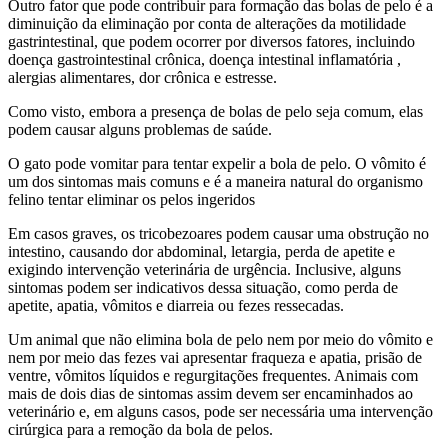
Outro fator que pode contribuir para formação das bolas de pelo é a
diminuição da eliminação por conta de alterações da motilidade
gastrintestinal, que podem ocorrer por diversos fatores, incluindo
doença gastrointestinal crônica, doença intestinal inflamatória ,
alergias alimentares, dor crônica e estresse.
Como visto, embora a presença de bolas de pelo seja comum, elas
podem causar alguns problemas de saúde.
O gato pode vomitar para tentar expelir a bola de pelo. O vômito é
um dos sintomas mais comuns e é a maneira natural do organismo
felino tentar eliminar os pelos ingeridos
Em casos graves, os tricobezoares podem causar uma obstrução no
intestino, causando dor abdominal, letargia, perda de apetite e
exigindo intervenção veterinária de urgência. Inclusive, alguns
sintomas podem ser indicativos dessa situação, como perda de
apetite, apatia, vômitos e diarreia ou fezes ressecadas.
Um animal que não elimina bola de pelo nem por meio do vômito e
nem por meio das fezes vai apresentar fraqueza e apatia, prisão de
ventre, vômitos líquidos e regurgitações frequentes. Animais com
mais de dois dias de sintomas assim devem ser encaminhados ao
veterinário e, em alguns casos, pode ser necessária uma intervenção
cirúrgica para a remoção da bola de pelos.