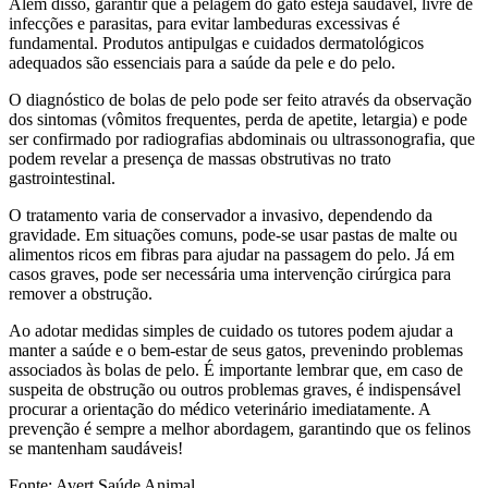
Além disso, garantir que a pelagem do gato esteja saudável, livre de
infecções e parasitas, para evitar lambeduras excessivas é
fundamental. Produtos antipulgas e cuidados dermatológicos
adequados são essenciais para a saúde da pele e do pelo.
O diagnóstico de bolas de pelo pode ser feito através da observação
dos sintomas (vômitos frequentes, perda de apetite, letargia) e pode
ser confirmado por radiografias abdominais ou ultrassonografia, que
podem revelar a presença de massas obstrutivas no trato
gastrointestinal.
O tratamento varia de conservador a invasivo, dependendo da
gravidade. Em situações comuns, pode-se usar pastas de malte ou
alimentos ricos em fibras para ajudar na passagem do pelo. Já em
casos graves, pode ser necessária uma intervenção cirúrgica para
remover a obstrução.
Ao adotar medidas simples de cuidado os tutores podem ajudar a
manter a saúde e o bem-estar de seus gatos, prevenindo problemas
associados às bolas de pelo. É importante lembrar que, em caso de
suspeita de obstrução ou outros problemas graves, é indispensável
procurar a orientação do médico veterinário imediatamente. A
prevenção é sempre a melhor abordagem, garantindo que os felinos
se mantenham saudáveis!
Fonte: Avert Saúde Animal.