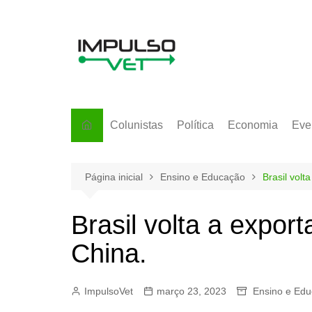
Ir
para
o
conteúdo
Colunistas
Política
Economia
Eve
Página inicial
Ensino e Educação
Brasil volt
Brasil volta a expor
China.
ImpulsoVet
março 23, 2023
Ensino e Ed