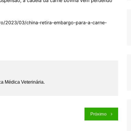
uspensão, a cadeia da carne bovina vem perdendo
gro/2023/03/china-retira-embargo-para-a-carne-
ca Médica Veterinária.
Próximo