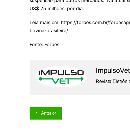
suspensão para outros mercados. Na atual s
US$ 25 milhões, por dia.
Leia mais em: https://forbes.com.br/forbesa
bovina-brasileira/
Fonte: Forbes.
ImpulsoVet
Revista Eletrôni
Navegação
Anterior
de