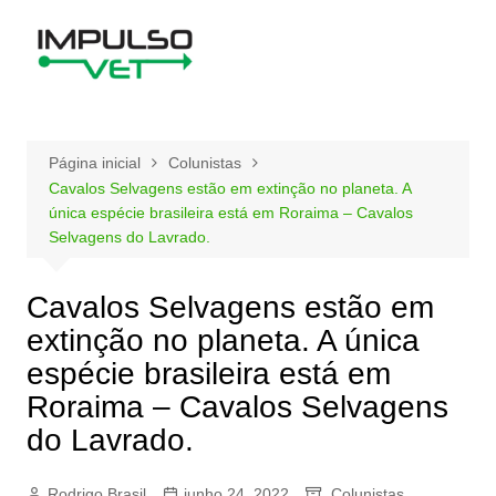
Ir
para
o
conteúdo
Página inicial
Colunistas
Cavalos Selvagens estão em extinção no planeta. A
única espécie brasileira está em Roraima – Cavalos
Selvagens do Lavrado.
Cavalos Selvagens estão em
extinção no planeta. A única
espécie brasileira está em
Roraima – Cavalos Selvagens
do Lavrado.
Rodrigo Brasil
junho 24, 2022
Colunistas