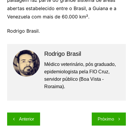
paisagem faz parte do grande sistema de áreas
abertas estabelecido entre o Brasil, a Guiana e a
Venezuela com mais de 60.000 km².
Rodrigo Brasil.
Rodrigo Brasil
Médico veterinário, pós graduado,
epidemiologista pela FIO Cruz,
servidor público (Boa Vista -
Roraima).
Navegação
Anterior
Próximo
de