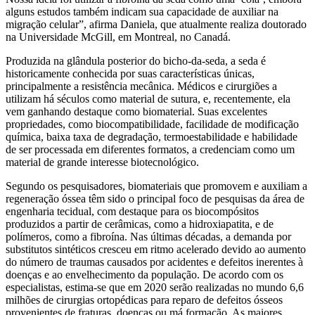
alguns estudos também indicam sua capacidade de auxiliar na
migração celular”, afirma Daniela, que atualmente realiza doutorado
na Universidade McGill, em Montreal, no Canadá.
Produzida na glândula posterior do bicho-da-seda, a seda é
historicamente conhecida por suas características únicas,
principalmente a resistência mecânica. Médicos e cirurgiões a
utilizam há séculos como material de sutura, e, recentemente, ela
vem ganhando destaque como biomaterial. Suas excelentes
propriedades, como biocompatibilidade, facilidade de modificação
química, baixa taxa de degradação, termoestabilidade e habilidade
de ser processada em diferentes formatos, a credenciam como um
material de grande interesse biotecnológico.
Segundo os pesquisadores, biomateriais que promovem e auxiliam a
regeneração óssea têm sido o principal foco de pesquisas da área de
engenharia tecidual, com destaque para os biocompósitos
produzidos a partir de cerâmicas, como a hidroxiapatita, e de
polímeros, como a fibroína. Nas últimas décadas, a demanda por
substitutos sintéticos cresceu em ritmo acelerado devido ao aumento
do número de traumas causados por acidentes e defeitos inerentes à
doenças e ao envelhecimento da população. De acordo com os
especialistas, estima-se que em 2020 serão realizadas no mundo 6,6
milhões de cirurgias ortopédicas para reparo de defeitos ósseos
provenientes de fraturas, doenças ou má formação. As maiores