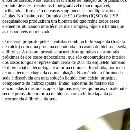
enxertos ósseos. Para reduzir as chances de rejeição do organismo, o
produto deve ser resistente, biodegradável e biocompatível,
facilitando a formação de vasos sanguíneos e a multiplicação das
células. No Instituto de Química de São Carlos (IQSC) da USP,
pesquisadores produziram um biomaterial que reúne todos esses
elementos utilizando uma técnica mais simples, rápida e barata que
as disponíveis no mercado.
O material proposto pelos cientistas combina hidroxiapatita (fosfato
de cálcio) com uma proteína encontrada no casulo do bicho-da-seda,
a fibroína. A mistura possui características químicas e estruturais
próximas às dos ossos trabeculares, que são encontrados no interior
dos ossos longos e representam cerca de 20% do esqueleto humano.
O diferencial da tecnologia é a forma como ela foi obtida, por meio
de uma técnica chamada coprecipitação. No método, a fibroína da
seda é dissolvida em uma solução líquida com cálcio, principal
componente da hidroxiapatita. Então, amostras de fosfato são
adicionadas à mistura e, após algumas reações químicas, o material é
seco e prensado em forma de blocos, com a hidroxiapatita já
incorporada à fibroína da seda.