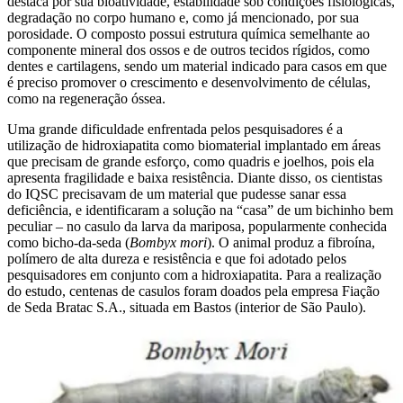
destaca por sua bioatividade, estabilidade sob condições fisiológicas,
degradação no corpo humano e, como já mencionado, por sua
porosidade. O composto possui estrutura química semelhante ao
componente mineral dos ossos e de outros tecidos rígidos, como
dentes e cartilagens, sendo um material indicado para casos em que
é preciso promover o crescimento e desenvolvimento de células,
como na regeneração óssea.
Uma grande dificuldade enfrentada pelos pesquisadores é a
utilização de hidroxiapatita como biomaterial implantado em áreas
que precisam de grande esforço, como quadris e joelhos, pois ela
apresenta fragilidade e baixa resistência. Diante disso, os cientistas
do IQSC precisavam de um material que pudesse sanar essa
deficiência, e identificaram a solução na “casa” de um bichinho bem
peculiar – no casulo da larva da mariposa, popularmente conhecida
como bicho-da-seda (
Bombyx mori
). O animal produz a fibroína,
polímero de alta dureza e resistência e que foi adotado pelos
pesquisadores em conjunto com a hidroxiapatita. Para a realização
do estudo, centenas de casulos foram doados pela empresa Fiação
de Seda Bratac S.A., situada em Bastos (interior de São Paulo).