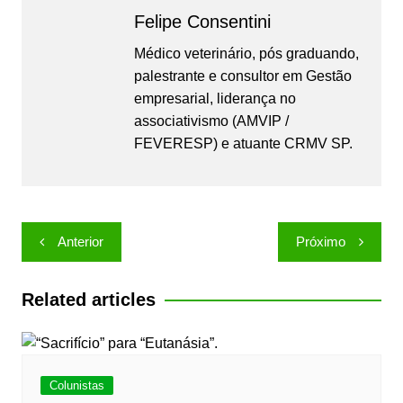
Felipe Consentini
Médico veterinário, pós graduando,
palestrante e consultor em Gestão
empresarial, liderança no
associativismo (AMVIP /
FEVERESP) e atuante CRMV SP.
Navegação
Anterior
Próximo
de
Post
Related articles
Colunistas