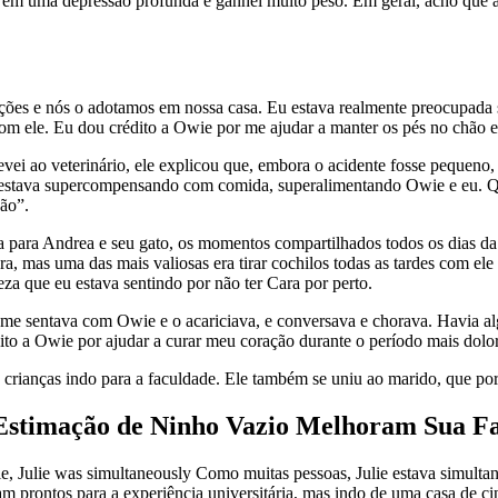
em uma depressão profunda e ganhei muito peso. Em geral, acho que a pa
ações e nós o adotamos em nossa casa. Eu estava realmente preocupada
com ele. Eu dou crédito a Owie por me ajudar a manter os pés no chão
i ao veterinário, ele explicou que, embora o acidente fosse pequeno,
 eu estava supercompensando com comida, superalimentando Owie e eu. 
são”.
 para Andrea e seu gato, os momentos compartilhados todos os dias da
, mas uma das mais valiosas era tirar cochilos todas as tardes com el
za que eu estava sentindo por não ter Cara por perto.
 me sentava com Owie e o acariciava, e conversava e chorava. Havia al
ito a Owie por ajudar a curar meu coração durante o período mais dolo
crianças indo para a faculdade. Ele também se uniu ao marido, que por
de Estimação de Ninho Vazio Melhoram Sua F
e, Julie was simultaneously Como muitas pessoas, Julie estava simult
m prontos para a experiência universitária, mas indo de uma casa de cin