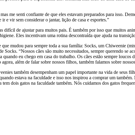
, mas me senti confiante de que eles estavam preparados para isso. D
r e vir sem considerar o jantar, lição de casa e esportes.”
 difícil de ajustar para muitos pais. É também por isso que muitos ani
higiene. Eles incentivam uma rotina descontraída que ajuda na transiçã
te que mudou para sempre toda a sua família: Socks, um Chiweenie (mi
de Socks. “Nossos cães são muito necessitados, sempre querendo se ac
a quando eu chego em casa do trabalho. Os cães estão sempre loucos d
agora, além de falar sobre nossos filhos, também falamos sobre nossos
hiweenies também desempenham um papel importante na vida de seus fil
 quando estava na faculdade e isso nos inspirou a comprar um também
va tem dois gatos na faculdade também. Nós cuidamos dos gatos freque