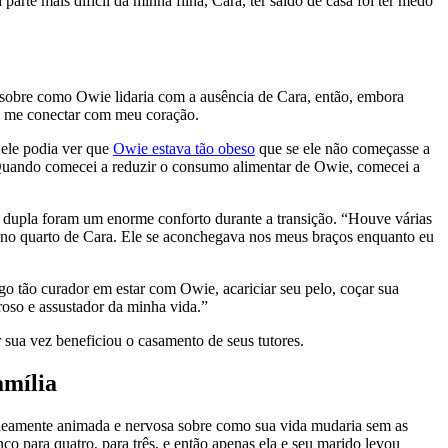
rte mais difícil da minha filha, Cara, ter saído de casa foi ter medo
 sobre como Owie lidaria com a ausência de Cara, então, embora
 e me conectar com meu coração.
 ele podia ver que
Owie estava tão obeso
que se ele não começasse a
Quando comecei a reduzir o consumo alimentar de Owie, comecei a
 dupla foram um enorme conforto durante a transição. “Houve várias
e no quarto de Cara. Ele se aconchegava nos meus braços enquanto eu
go tão curador em estar com Owie, acariciar seu pelo, coçar sua
roso e assustador da minha vida.”
 sua vez beneficiou o casamento de seus tutores.
amília
aneamente animada e nervosa sobre como sua vida mudaria sem as
co para quatro, para três, e então apenas ela e seu marido levou