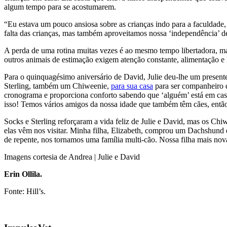
algum tempo para se acostumarem.
“Eu estava um pouco ansiosa sobre as crianças indo para a faculdade
falta das crianças, mas também aproveitamos nossa ‘independência’ de i
A perda de uma rotina muitas vezes é ao mesmo tempo libertadora, mas
outros animais de estimação exigem atenção constante, alimentação e 
Para o quinquagésimo aniversário de David, Julie deu-lhe um presen
Sterling, também um Chiweenie,
para sua casa
para ser companheiro 
cronograma e proporciona conforto sabendo que ‘alguém’ está em cas
isso! Temos vários amigos da nossa idade que também têm cães, então 
Socks e Sterling reforçaram a vida feliz de Julie e David, mas os C
elas vêm nos visitar. Minha filha, Elizabeth, comprou um Dachshund
de repente, nos tornamos uma família multi-cão. Nossa filha mais no
Imagens cortesia de Andrea | Julie e David
Erin Ollila.
Fonte: Hill’s.