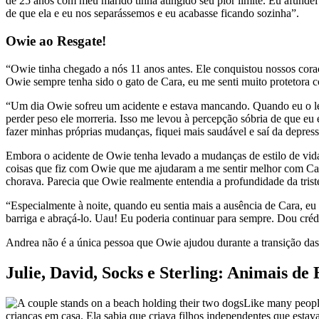
de 25 anos com meu marido tinha atingido seu pior limite. Eu afundei 
de que ela e eu nos separássemos e eu acabasse ficando sozinha”.
Owie ao Resgate!
“Owie tinha chegado a nós 11 anos antes. Ele conquistou nossos cor
Owie sempre tenha sido o gato de Cara, eu me senti muito protetora 
“Um dia Owie sofreu um acidente e estava mancando. Quando eu o leve
perder peso ele morreria. Isso me levou à percepção sóbria de que
fazer minhas próprias mudanças, fiquei mais saudável e saí da depres
Embora o acidente de Owie tenha levado a mudanças de estilo de vida
coisas que fiz com Owie que me ajudaram a me sentir melhor com Cara
chorava. Parecia que Owie realmente entendia a profundidade da triste
“Especialmente à noite, quando eu sentia mais a ausência de Cara, eu
barriga e abraçá-lo. Uau! Eu poderia continuar para sempre. Dou créd
Andrea não é a única pessoa que Owie ajudou durante a transição das 
Julie, David, Socks e Sterling: Animais 
Like many peopl
crianças em casa. Ela sabia que criava filhos independentes que estava