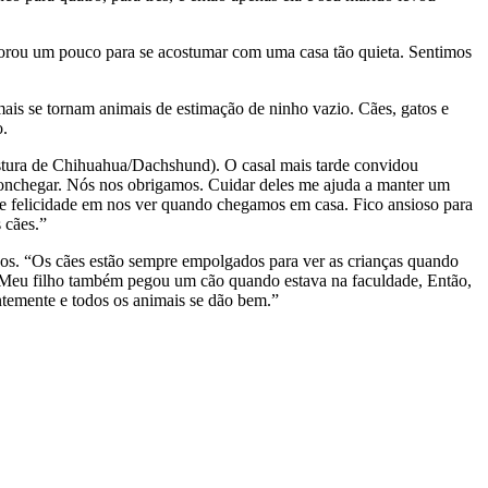
emorou um pouco para se acostumar com uma casa tão quieta. Sentimos
mais se tornam animais de estimação de ninho vazio. Cães, gatos e
o.
stura de Chihuahua/Dachshund). O casal mais tarde convidou
onchegar. Nós nos obrigamos. Cuidar deles me ajuda a manter um
e felicidade em nos ver quando chegamos em casa. Fico ansioso para
 cães.”
hos. “Os cães estão sempre empolgados para ver as crianças quando
. Meu filho também pegou um cão quando estava na faculdade, Então,
ntemente e todos os animais se dão bem.”