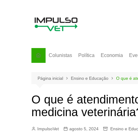
Ir
para
o
conteúdo
Colunistas
Política
Economia
Eve
Página inicial
Ensino e Educação
O que é at
O que é atendiment
medicina veterinária
ImpulsoVet
agosto 5, 2024
Ensino e Edu