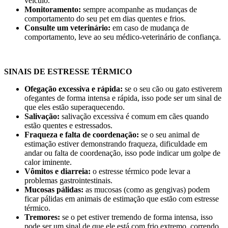
veículo.
Monitoramento:
sempre acompanhe as mudanças de
comportamento do seu pet em dias quentes e frios.
Consulte um veterinário:
em caso de mudança de
comportamento, leve ao seu médico-veterinário de confiança.
SINAIS DE ESTRESSE TÉRMICO
Ofegação excessiva e rápida:
se o seu cão ou gato estiverem
ofegantes de forma intensa e rápida, isso pode ser um sinal de
que eles estão superaquecendo.
Salivação:
salivação excessiva é comum em cães quando
estão quentes e estressados.
Fraqueza e falta de coordenação:
se o seu animal de
estimação estiver demonstrando fraqueza, dificuldade em
andar ou falta de coordenação, isso pode indicar um golpe de
calor iminente.
Vômitos e diarreia:
o estresse térmico pode levar a
problemas gastrointestinais.
Mucosas pálidas:
as mucosas (como as gengivas) podem
ficar pálidas em animais de estimação que estão com estresse
térmico.
Tremores:
se o pet estiver tremendo de forma intensa, isso
pode ser um sinal de que ele está com frio extremo, correndo