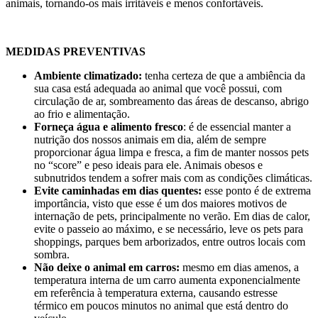
animais, tornando-os mais irritáveis e menos confortáveis.
MEDIDAS PREVENTIVAS
Ambiente climatizado:
tenha certeza de que a ambiência da
sua casa está adequada ao animal que você possui, com
circulação de ar, sombreamento das áreas de descanso, abrigo
ao frio e alimentação.
Forneça água e alimento fresco
: é de essencial manter a
nutrição dos nossos animais em dia, além de sempre
proporcionar água limpa e fresca, a fim de manter nossos pets
no “score” e peso ideais para ele. Animais obesos e
subnutridos tendem a sofrer mais com as condições climáticas.
Evite caminhadas em dias quentes:
esse ponto é de extrema
importância, visto que esse é um dos maiores motivos de
internação de pets, principalmente no verão. Em dias de calor,
evite o passeio ao máximo, e se necessário, leve os pets para
shoppings, parques bem arborizados, entre outros locais com
sombra.
Não deixe o animal em carros:
mesmo em dias amenos, a
temperatura interna de um carro aumenta exponencialmente
em referência à temperatura externa, causando estresse
térmico em poucos minutos no animal que está dentro do