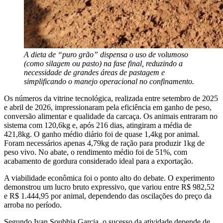
A dieta de “puro grão” dispensa o uso de volumoso
(como silagem ou pasto) na fase final, reduzindo a
necessidade de grandes áreas de pastagem e
simplificando o manejo operacional no confinamento.
Os números da vitrine tecnológica, realizada entre setembro de 2025
e abril de 2026, impressionaram pela eficiência em ganho de peso,
conversão alimentar e qualidade da carcaça. Os animais entraram no
sistema com 120,6kg e, após 216 dias, atingiram a média de
421,8kg. O ganho médio diário foi de quase 1,4kg por animal.
Foram necessários apenas 4,79kg de ração para produzir 1kg de
peso vivo. No abate, o rendimento médio foi de 51%, com
acabamento de gordura considerado ideal para a exportação.
A viabilidade econômica foi o ponto alto do debate. O experimento
demonstrou um lucro bruto expressivo, que variou entre R$ 982,52
e R$ 1.444,95 por animal, dependendo das oscilações do preço da
arroba no período.
Segundo Ivan Soubhia Garcia, o sucesso da atividade depende de