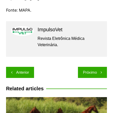
Fonte: MAPA.
ImpulsoVet
Revista Eletrônica Médica
Veterinária.
Navegação
Anterior
Próximo
de
Post
Related articles